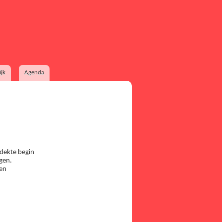
ijk
Agenda
tdekte begin
gen.
gen