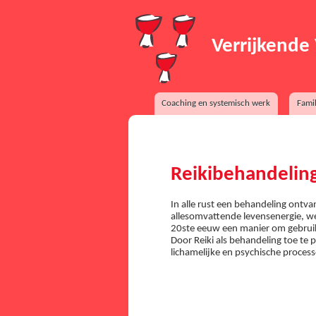
Verrijkende 
Coaching en systemisch werk
Famil
Reikibehandelin
In alle rust een behandeling ontv
allesomvattende levensenergie, wel
20ste eeuw een manier om gebruik
Door Reiki als behandeling toe te
lichamelijke en psychische proce