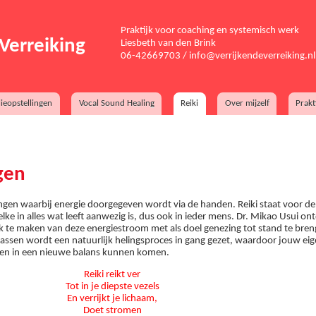
Praktijk voor coaching en systemisch werk
Verreiking
Liesbeth van den Brink
06-42669703 /
info@verrijkendeverreiking.nl
ieopstellingen
Vocal Sound Healing
Reiki
Over mijzelf
Prakt
gen
angen waarbij energie doorgegeven wordt via de handen. Reiki staat voor de
ke in alles wat leeft aanwezig is, dus ook in ieder mens. Dr. Mikao Usui on
 te maken van deze energiestroom met als doel genezing tot stand te bren
 passen wordt een natuurlijk helingsproces in gang gezet, waardoor jouw ei
ssen in een nieuwe balans kunnen komen.
Reiki reikt ver
Tot in je diepste vezels
En verrijkt je lichaam,
Doet stromen