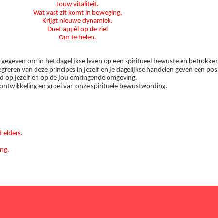
Jouw vitaliteit.
Wat vast zit komt in beweging,
Krijgt nieuwe dynamiek.
Doet appèl op de ziel
Om te helen.
aad gegeven om in het dagelijkse leven op een spiritueel bewuste en betrokk
tegreren van deze principes in jezelf en je dagelijkse handelen geven een pos
d op jezelf en op de jou omringende omgeving.
 ontwikkeling en groei van onze spirituele bewustwording.
 elders.
ing.