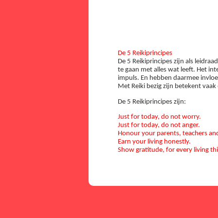
De 5 Reikiprincipes
De 5 Reikiprincipes zijn als leidr
te gaan met alles wat leeft. Het in
impuls. En hebben daarmee invloe
Met Reiki bezig zijn betekent vaak
De 5 Reikiprincipes zijn:
Just for today, do not worry.
Just for today, do not anger.
Honour your parents, teachers and
Earn your living honestly.
Show gratitude, for every living th